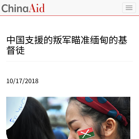
T
o
g
g
l
中国支援的叛军瞄准缅甸的基
e
n
督徒
a
v
i
g
a
10/17/2018
t
i
o
n