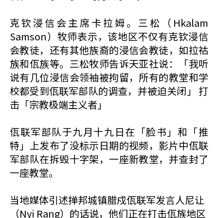
克钦浸信会主席卡拉姆。三松（Hkalam
Samson）牧师表示，该地区不仅有克钦浸信
会教徒，还有其他族裔的浸信会教徒，如拉祜
族和佤族等。三松牧师告诉天亚社说：「我听
说有几位浸信会领袖被拘留，所有的教堂和学
校都受到佤联军部队的调查，并被迫关闭」 打
击「宗教极端主义者」
佤联军部队于九月十九日在「脸书」和「推
特」上发布了没标示日期的视频，影片中佤联
军部队在拆毁十字架，一座新教堂，并查封了
一座教堂。
当地媒体引述掸邦城镇腊戍佤联军发言人尼让
（Nyi Rang）的话说，他们正在打击佤族地区