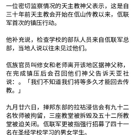
一位密切监察情况的天主教神父表示，这是自
三十年前天主教会开始在佤山传教以来，佤联
军首次的镇压行动。
他补充说，检查学校的部队人员来自佤联军总
部，当地人说以往未见过他们。
佤族官员叫修女和老师离开该地区据神父称，
在完成镇压后会召回他们神父告诉天亚社
说：。「我们不知道我们将等多久才能回去传
教。」
九月廿六日，掸邦东部的拉祜浸信会有九十二
名牧师被拘留，三座教堂被拆毁及五十二所教
堂被迫关闭。佤联军更被指强行招募了四十一
名在圣经学校学习的男女学生。