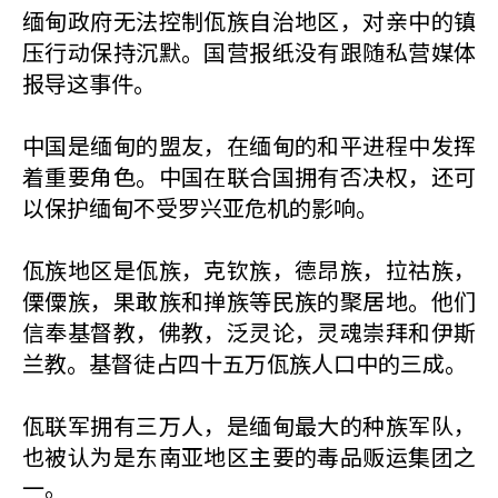
缅甸政府无法控制佤族自治地区，对亲中的镇
压行动保持沉默。国营报纸没有跟随私营媒体
报导这事件。
中国是缅甸的盟友，在缅甸的和平进程中发挥
着重要角色。中国在联合国拥有否决权，还可
以保护缅甸不受罗兴亚危机的影响。
佤族地区是佤族，克钦族，德昂族，拉祜族，
傈僳族，果敢族和掸族等民族的聚居地。他们
信奉基督教，佛教，泛灵论，灵魂崇拜和伊斯
兰教。基督徒占四十五万佤族人口中的三成。
佤联军拥有三万人，是缅甸最大的种族军队，
也被认为是东南亚地区主要的毒品贩运集团之
一。