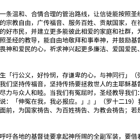
一条温和、合情合理的管治路线，让信徒能按照圣
的宗教自由，广传福音、服务百姓、贡献国家，在
的好市民，并建立更多能彼此相爱的家庭和社群，
照圣经的教导，能自由地敬拜和事奉神，并鼓励基
畏神和爱民的心，祈求神兴起更多廉洁、爱国爱民
生「行公义，好怜悯，存谦卑的心，与神同行」（
我们坚持传福音，坚持传扬要拯救世人的主耶稣基
尽力与众人和睦。当我们有冤屈时，圣经教导我们
说：「伸冤在我，我必报应。」』」（罗十二19）
面前，为国家祷告、为百姓祷告、为教会祷告；若
呼吁各地的基督徒要拿起神所赐的全副军装，要借