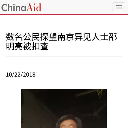
T
o
g
g
l
数名公民探望南京异见人士邵
e
n
明亮被扣查
a
v
i
g
a
10/22/2018
t
i
o
n