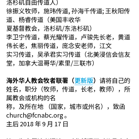
洛杉矶自由传道人）
徐振义牧师，施玮传道, 孙海千传道; 王秋阳传
道、杨睿传道（美国丰收华
夏基督教会，洛杉矶/东洛杉矶）
李卫宁传道，蔡光耀传道，卢骏先长老，黄道
伟长老，焦丽传道，庞念安老师，江文
实习传道，吴承君实习传道（北美浸信会信友
堂，加拿大温哥华/素里/三联市）
海外华人教会牧者联署（
更新版
）
请将自己的
姓名，职分（牧师，传道，长老，教师），所
属教会或机构的名
称，及所在地 （国家，城市或州名），致函
church@fcnabc.org 。
主后 2018 年 9 月 17 日