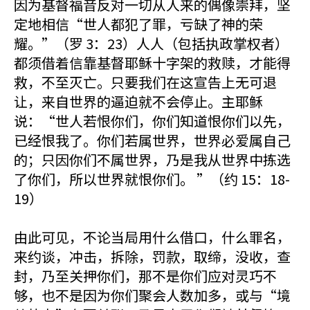
因为基督福音反对一切从人来的偶像崇拜，坚
定地相信“世人都犯了罪，亏缺了神的荣
耀。”（罗 3：23）人人（包括执政掌权者）
都须借着信靠基督耶稣十字架的救赎，才能得
救，不至灭亡。只要我们在这宣告上无可退
让，来自世界的逼迫就不会停止。主耶稣
说：“世人若恨你们，你们知道恨你们以先，
已经恨我了。你们若属世界，世界必爱属自己
的；只因你们不属世界，乃是我从世界中拣选
了你们，所以世界就恨你们。 ”（约 15：18-
19）
由此可见，不论当局用什么借口，什么罪名，
来约谈，冲击，拆除，罚款，取缔，没收，查
封，乃至关押你们，那不是你们应对灵巧不
够，也不是因为你们聚会人数加多，或与“境