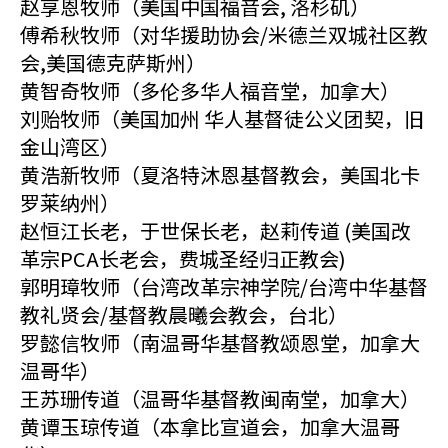
赵享恩牧师（美国中国福音会, 洛杉矶）
傅希秋牧师（对华援助协会/米德兰双城社区教
会,美国德克萨斯州）
黄智奇牧师（多伦多华人福音堂，加拿大）
刘贻牧师（美国加州 华人基督徒公义团契，旧
金山湾区）
黄浩新牧师（夏洛特沐恩基督教会，美国北卡
罗莱纳州）
赵恒江长老，于世保长老，赵莉传道 (美国改
革宗PCA长老会，费城圣经归正教会)
郭明璋牧师（台湾改革宗神学院/台湾中华基督
教礼贤会/基督教晨曦会教会，台北）
罗懿信牧师（南温哥华基督教颂恩堂，加拿大
温哥华）
王苏珊传道（温哥华基督教闽南堂，加拿大）
黄谭玉琼传道（本拿比宣道会，加拿大温哥