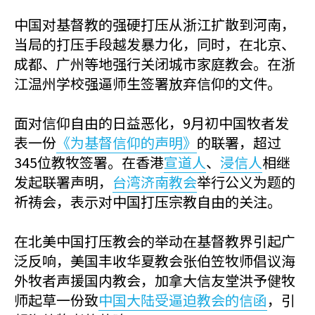
中国对基督教的强硬打压从浙江扩散到河南，
当局的打压手段越发暴力化，同时，在北京、
成都、广州等地强行关闭城市家庭教会。在浙
江温州学校强逼师生签署放弃信仰的文件。
面对信仰自由的日益恶化，9月初中国牧者发
表一份
《为基督信仰的声明》
的联署，超过
345位教牧签署。在香港
宣道人
、
浸信人
相继
发起联署声明，
台湾济南教会
举行公义为题的
祈祷会，表示对中国打压宗教自由的关注。
在北美中国打压教会的举动在基督教界引起广
泛反响，美国丰收华夏教会张伯笠牧师倡议海
外牧者声援国内教会，加拿大信友堂洪予健牧
师起草一份致
中国大陆受逼迫教会的信函
，引