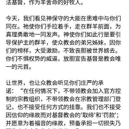
法基督，作为羊舍命的好牧人。
今天，我们看见神保守的大能在患难中与你们
同在。祂使你们手拉着手，走在群羊前面，为
真理勇敢地一同发声。神使你们如此行是要引
导保护主的群羊，使众教会的弟兄姊妹，因你
们的榜样，大受激励，不致丧胆被世界掳去。
你们不惧权势的威逼，放胆宣告基督是教会唯
一的元首。
让世界，也让众教会听见你们庄严的承
诺：“在任何情况下，不带领教会加入官方控
制的宗教组织，不带领教会在宗教管理部门登
记，也不接受任何方式的挂靠。我们也不接受
因信仰的缘故而对基督教会的'取缔'和'罚款'；
并愿意为着福音的缘故，预备承担一切损失乃