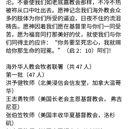
沦。不要使我们如老底嘉教会那样，不冷不热
被祢从口中吐出去。愿神记念我们海外教会众
多的肢体为你们所受的逼迫，日夜不住的流泪
祷告。愿神因着我们愿在基督里与你们一同受
苦，愿为福音同打那美好的仗，就使我们与你
们同得主的应许：“你务要至死忠心，我就赐
给你那生命的冠冕。”（启 2：10）阿们！
海外华人教会牧者联署（共 47 人）
第一批（47 人）
洪予健牧师（北美浸信会信友堂，加拿大温哥
华）
王志勇牧师（美国长老会主恩基督教会， 弗吉
尼亚）
张伯笠牧师（美国丰收华夏基督教会，洛杉
矶）