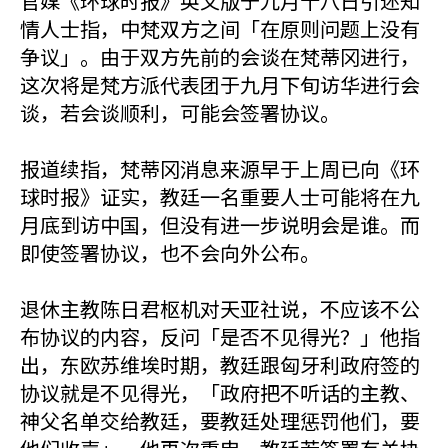
官媒《环球时报》英文版于九月十八日引述知
情人士指，中梵双方之间「在原则问题上没有
争议」。由于双方先前的会谈在梵蒂冈进行，
这次将是梵方派代表团于九月下旬访华进行会
谈，若会谈顺利，可能会签署协议。
报道续指，梵蒂冈消息来源早于上周已向《环
球时报》证实，教廷一名重要人士可能将在九
月底到访中国，但没有进一步说明会是谁。而
即使签署协议，也不会向外公布。
退休主教陈日君枢机对天亚社说，不应该不公
布协议的内容，反问「是否不见得光？」他指
出，东欧苏维埃时期，教廷跟匈牙利政府签的
协议就是不见得光，「政府把不听话的主教、
神父名单交给教廷，要教廷处理惩罚他们，要