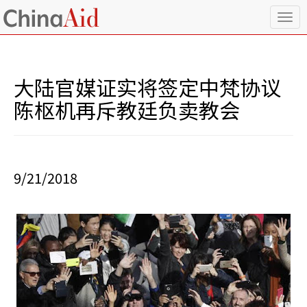
T
o
g
g
l
大陆官媒证实将签定中梵协议
e
n
陈枢机再斥教廷负卖教会
a
v
i
g
a
9/21/2018
t
i
o
n