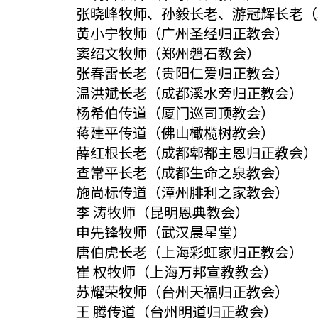
张晓峰牧师、孙毅长老、游冠辉长老（
黄小宁牧师（广州圣经归正教会）
窦绍文牧师（郑州磐石教会）
张春雷长老（贵阳仁爱归正教会）
温洪斌长老（成都溪水旁归正教会）
杨希伯传道（厦门巡司顶教会）
蒋建平传道（佛山橄榄树教会）
薛红根长老（成都郫都主恩归正教会）
查常平长老（成都生命之泉教会）
施尚标传道（漳州腓利之家教会）
李 涛牧师（昆明恩典教会）
申先锋牧师（武汉晨星堂）
唐伯虎长老（上海彩虹家归正教会）
崔 权牧师（上海万邦宣教教会）
苏耀荣牧师（台州天福归正教会）
王 腾传道（台州明道归正教会）