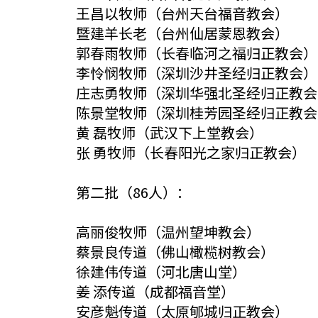
王昌以牧师（台州天台福音教会）
暨建羊长老（台州仙居蒙恩教会）
郭春雨牧师（长春临河之福归正教会）
李怜悯牧师（深圳沙井圣经归正教会）
庄志勇牧师（深圳华强北圣经归正教会
陈景堂牧师（深圳桂芳园圣经归正教会
黄 磊牧师（武汉下上堂教会）
张 勇牧师（长春阳光之家归正教会）
第二批（86人）：
高丽俊牧师（温州望坤教会）
蔡景良传道（佛山橄榄树教会）
徐建伟传道（河北唐山堂）
姜 添传道（成都福音堂）
安彦魁传道（太原郇城归正教会）