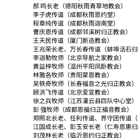
郝 鸣长老（德阳秋雨青草地教会）
李子虎传道（成都秋雨恩约堂）
程章纯传道（成都秋雨迦南堂）
曹庆恩传道（成都邻溪树归正教会）
王天民传道（厦门新造教会）
王兆荣长老、万长春传道（蚌埠活石归
李迦勒牧师（北京导航之家教会）
黄益梓牧师（温州平阳凤卧教会）
林雅各牧师（贵阳蒙恩教会）
吴轶奇牧师（长春福音之光归正教会）
顾洪飞传道（北京爱宣教会）
徐之兵牧师（江苏灌云县四队中心堂）
彭 强牧师（成都恩福归正福音教会）
郑照北长老、任利传道、界守团传道（
江国成长老、彭玉安长老（仁寿恩惠归
刘茂林长老（临沂恩约归正教会）