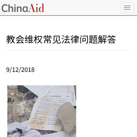
T
o
g
g
l
教会维权常见法律问题解答
e
n
a
v
i
9/12/2018
g
a
t
i
o
n