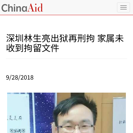
T
o
g
g
l
深圳林生亮出狱再刑拘 家属未
e
n
收到拘留文件
a
v
i
g
a
9/28/2018
t
i
o
n