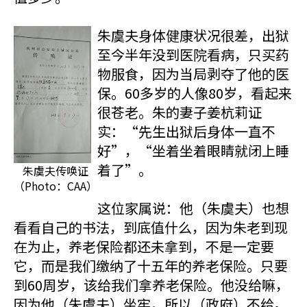
朱虞夫身体健康状况很差，出狱
至今半年没到医院看病，只买药
物服食，因为当局剥夺了他的医
保。60多岁的人像80岁，看起来
很苍老。朱的妻子姜杭莉证
实：“先生出狱后身体一直不
好”，“坐着坐着眼睛就闭上睡
着了”。
朱虞夫传唤证
（Photo：CAA）
这位家属说：他（朱虞夫）也想
看看自己的书法，到底值什么，因为朱老到现
在为止，养老保险都还未拿到，不是一定要
它，而是我们缴纳了十五年的养老保险。只要
到60周岁，该给我们拿养老保险。他没给嘛，
因为他（朱虞夫）坐牢，所以（政府）不给。