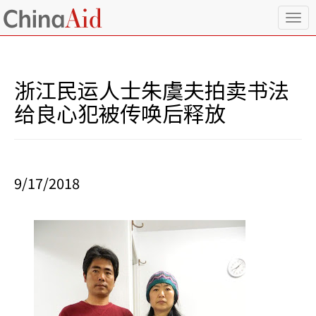
T
o
g
g
l
浙江民运人士朱虞夫拍卖书法
e
n
给良心犯被传唤后释放
a
v
i
g
a
9/17/2018
t
i
o
n