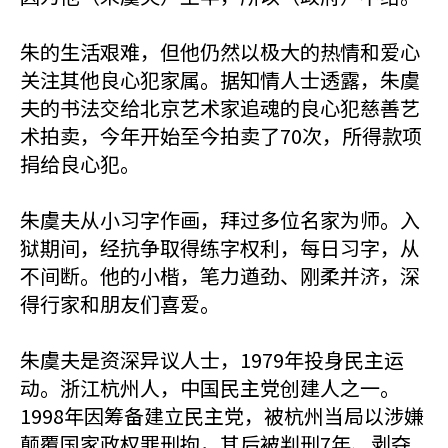
朱的生活艰难，但他仍然以极大的热情和爱心
关注其他良心犯家属。据知情人士透露，朱虞
夫的书法交给北京艺术家追魂的良心犯慈善艺
术拍卖，今年开始至今拍卖了70次，所得款项
捐给良心犯。
朱虞夫从小习字作画，拜过多位名家为师。入
狱期间，经抗争取得练字权利，每日习字，从
不间断。他的小楷，笔力遒劲、刚柔并济，深
得行家和朋友们喜爱。
朱虞夫是资深异议人士，1979年投身民主运
动。浙江杭州人，中国民主党创建人之一。
1998年因筹备建立民主党，被杭州当局以涉嫌
颠覆国家政权罪刑拘，其后被判刑7年、剥夺