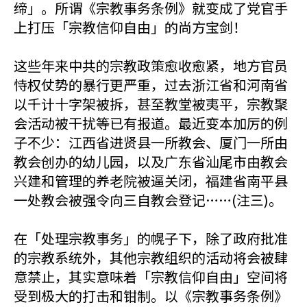
缔」。所谓《宗教事务条例》就变成了党官手
上打压「宗教信仰自由」的尚方宝剑！
这些年来中共的宗教政策愈收愈紧，地方官员
恃权仗势的暴行更严重，过去浙江省和河南省
以千计十字架被拆，甚至教堂被夷平，宗教聚
会活动被干扰等已有报道。最近变本加厉的例
子不少：江西省进贤县一所教会、厦门一所由
教会创办的幼儿园，以及广东省汕尾市由教会
兴建和管理的养老院被逼关闭，福建省南平县
一处教会被强令向三自教会登记……(注三)。
在「处理宗教事务」的幌子下，除了政府批准
的宗教系统外，其他宗教组织的活动将会被肆
意禁止，其实意味着「宗教信仰自由」空间将
受到极大的打击和钳制。以《宗教事务条例》