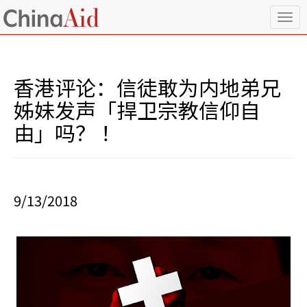
T
o
g
g
l
香港评论：信徒敢为内地弟兄
e
n
姊妹发声「捍卫宗教信仰自
a
由」吗？ ！
v
i
g
a
t
i
9/13/2018
o
n