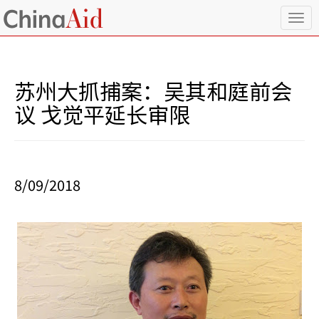
T
o
g
g
l
苏州大抓捕案：吴其和庭前会
e
n
议 戈觉平延长审限
a
v
i
g
a
8/09/2018
t
i
o
n