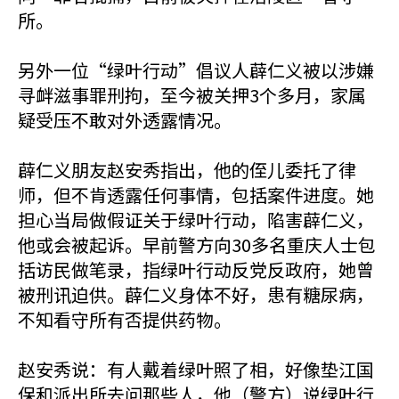
所。
另外一位“绿叶行动”倡议人薜仁义被以涉嫌
寻衅滋事罪刑拘，至今被关押3个多月，家属
疑受压不敢对外透露情况。
薜仁义朋友赵安秀指出，他的侄儿委托了律
师，但不肯透露任何事情，包括案件进度。她
担心当局做假证关于绿叶行动，陷害薜仁义，
他或会被起诉。早前警方向30多名重庆人士包
括访民做笔录，指绿叶行动反党反政府，她曾
被刑讯迫供。薜仁义身体不好，患有糖尿病，
不知看守所有否提供药物。
赵安秀说：有人戴着绿叶照了相，好像垫江国
保和派出所去问那些人，他（警方）说绿叶行