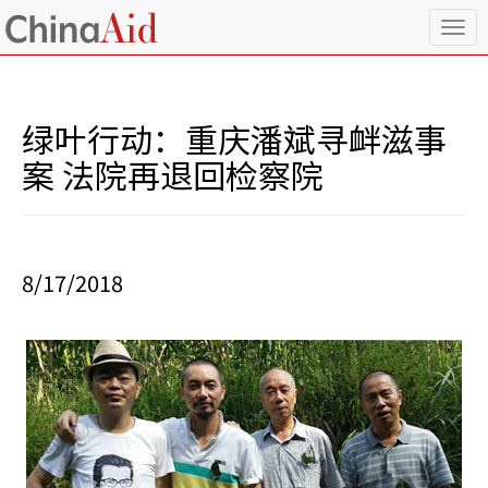
T
o
g
g
l
绿叶行动：重庆潘斌寻衅滋事
e
n
案 法院再退回检察院
a
v
i
g
a
8/17/2018
t
i
o
n