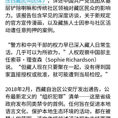
压西藏民间团体》
，详述中国共产党试图从基
层铲除喇嘛和传统社区领袖对藏区民众的影响
力。该报告包含罕见的深度访谈，关于新规定
的官方宣传漫画，以及藏族人士因参与社区活
动遭任意拘押的案例。
“警方和中共干部的权力早已深入藏人日常生
活，几乎可以为所欲为，”人权观察中国部主
任索菲・理查森（Sophie Richardson）
说。“但藏人现在只要聚在一起，没有得到国
家直接授权或批准，就可能遭到当局检控。”
2018年2月，西藏自治区公安厅发出通告，公
布最新定义的“组织犯罪”清单──这是省级
政府发布同类禁令的首例。任何旨在促进本地
语言文化、保护本地生态环境的活动，都在被