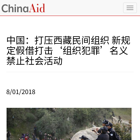
T
o
g
g
l
中国：打压西藏民间组织 新规
e
n
定假借打击‘组织犯罪’名义
a
禁止社会活动
v
i
g
a
t
i
8/01/2018
o
n