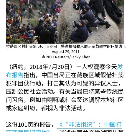
拉萨郊区哲蚌寺Shoton节期间，警察拍摄藏人展示宗教题材的巨幅唐卡
August 29, 2011.
© 2011 Reuters/Jacky Chen
（纽约，2018年7月30日）－人权观察今天
发
布报告
指出，中国当局正在藏族区域假借扫荡
犯罪团伙行动，打击其认为可疑的异议人士，
压制公民社会活动。有关当局已将某些传统民
间习俗，例如由喇嘛或社会贤达调解本地社区
或家庭纠纷，都视为非法活动。
这份101页的报告，
《“非法组织”：中国打