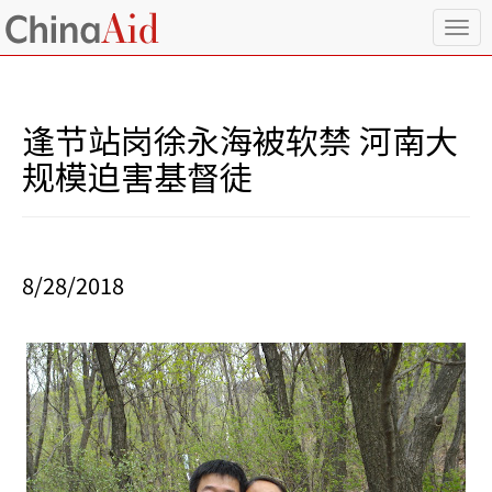
T
o
g
g
l
逢节站岗徐永海被软禁 河南大
e
n
规模迫害基督徒
a
v
i
g
a
8/28/2018
t
i
o
n