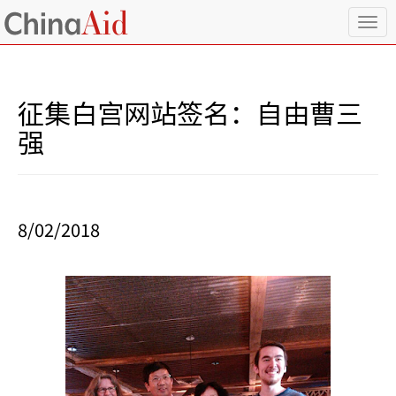
T
o
g
g
l
征集白宫网站签名：自由曹三
e
n
强
a
v
i
g
a
8/02/2018
t
i
o
n