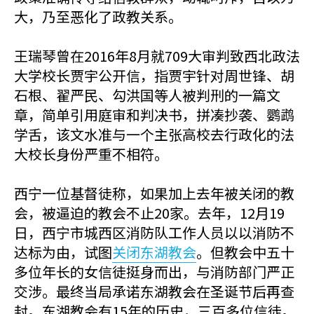
大，乃至恶化了政教关系。
王瑞琴曾在2016年8月就709大审判致西北政法
大学校长贾宇公开信，指贾宇针对周世锋、胡
石根、翟严民、勾洪国等人被判刑的一篇文
章，简单引用庭审和判决书，拼凑抄袭、鹦鹉
学舌，该文水准与一个主张高校去行政化的法
大校长身份严重不相符。
西宁一位基督徒称，如果加上去年被关闭的教
会，被逼迫的教会不止20家。去年，12月19
日，西宁市城西区消防队工作人员以以消防不
达标为由，试图
关闭东湖教会
。但教会中五十
多位年长的女信徒挺身而出，与消防部门严正
交涉。最终当局承诺东湖教会在圣诞节后再查
封。东湖教会有15年的历史，三百多位信徒。