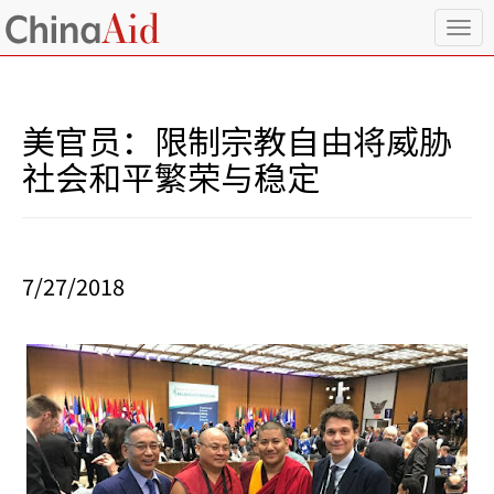
T
o
g
g
l
美官员：限制宗教自由将威胁
e
n
社会和平繁荣与稳定
a
v
i
g
a
7/27/2018
t
i
o
n