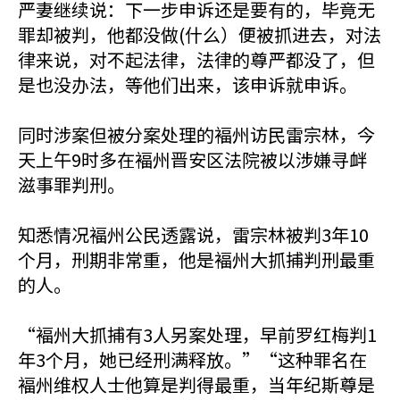
严妻继续说：下一步申诉还是要有的，毕竟无
罪却被判，他都没做(什么）便被抓进去，对法
律来说，对不起法律，法律的尊严都没了，但
是也没办法，等他们出来，该申诉就申诉。
同时涉案但被分案处理的褔州访民雷宗林，今
天上午9时多在褔州晋安区法院被以涉嫌寻衅
滋事罪判刑。
知悉情况褔州公民透露说，雷宗林被判3年10
个月，刑期非常重，他是褔州大抓捕判刑最重
的人。
“褔州大抓捕有3人另案处理，早前罗红梅判1
年3个月，她已经刑满释放。”“这种罪名在
褔州维权人士他算是判得最重，当年纪斯尊是