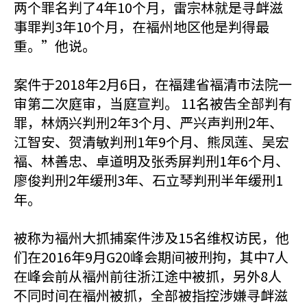
两个罪名判了4年10个月，雷宗林就是寻衅滋
事罪判3年10个月，在褔州地区他是判得最
重。”他说。
案件于2018年2月6日，在褔建省褔清巿法院一
审第二次庭审，当庭宣判。 11名被告全部判有
罪，林炳兴判刑2年3个月、严兴声判刑2年、
江智安、贺清敏判刑1年9个月、熊凤莲、吴宏
褔、林善忠、卓道明及张秀屏判刑1年6个月、
廖俊判刑2年缓刑3年、石立琴判刑半年缓刑1
年。
被称为褔州大抓捕案件涉及15名维权访民，他
们在2016年9月G20峰会期间被刑拘，其中7人
在峰会前从褔州前往浙江途中被抓，另外8人
不同时间在褔州被抓，全部被指控涉嫌寻衅滋