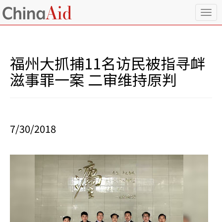
T
o
g
g
l
福州大抓捕11名访民被指寻衅
e
n
滋事罪一案 二审维持原判
a
v
i
g
a
7/30/2018
t
i
o
n