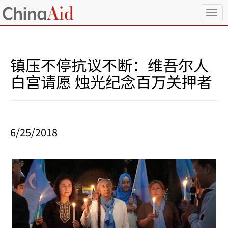
T
o
g
g
l
镇压不停抗议不断：维吾尔人
e
n
白宫请愿 烛光纪念百万关押者
a
v
i
g
a
6/25/2018
t
i
o
n