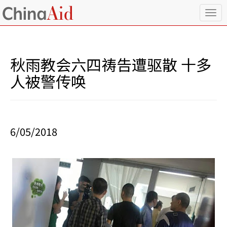
T
o
g
g
l
秋雨教会六四祷告遭驱散 十多
e
n
人被警传唤
a
v
i
g
a
6/05/2018
t
i
o
n