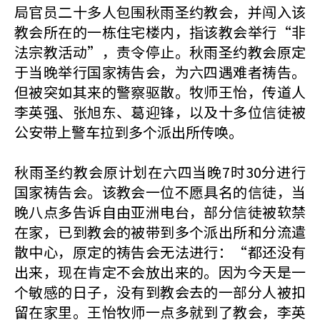
局官员二十多人包围秋雨圣约教会，并闯入该
教会所在的一栋住宅楼内，指该教会举行“非
法宗教活动”，责令停止。秋雨圣约教会原定
于当晚举行国家祷告会，为六四遇难者祷告。
但被突如其来的警察驱散。牧师王怡，传道人
李英强、张旭东、葛迎锋，以及十多位信徒被
公安带上警车拉到多个派出所传唤。
秋雨圣约教会原计划在六四当晚7时30分进行
国家祷告会。该教会一位不愿具名的信徒，当
晚八点多告诉自由亚洲电台，部分信徒被软禁
在家，已到教会的被带到多个派出所和分流遣
散中心，原定的祷告会无法进行：“都还没有
出来，现在肯定不会放出来的。因为今天是一
个敏感的日子，没有到教会去的一部分人被扣
留在家里。王怡牧师一点多就到了教会，李英