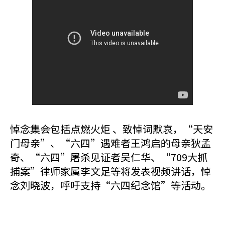
悼念集会包括点燃火炬 、致悼词默哀，“天安
门母亲”、“六四”遇难者王鸿启的母亲狄孟
奇、“六四”屠杀见证者吴仁华、“709大抓
捕案”律师家属李文足等将发表视频讲话，悼
念刘晓波，呼吁支持“六四纪念馆”等活动。