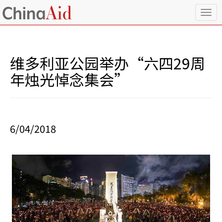
T
o
g
g
l
维多利亚公园举办“六四29周
e
n
年烛光悼念集会”
a
v
i
g
a
6/04/2018
t
i
o
n