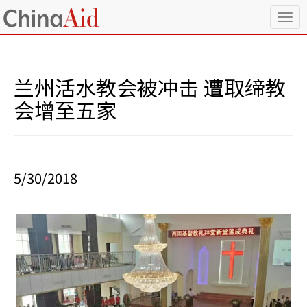
T
o
g
g
l
兰州活水教会被冲击 遭取缔教
e
n
会增至五家
a
v
i
g
a
5/30/2018
t
i
o
n