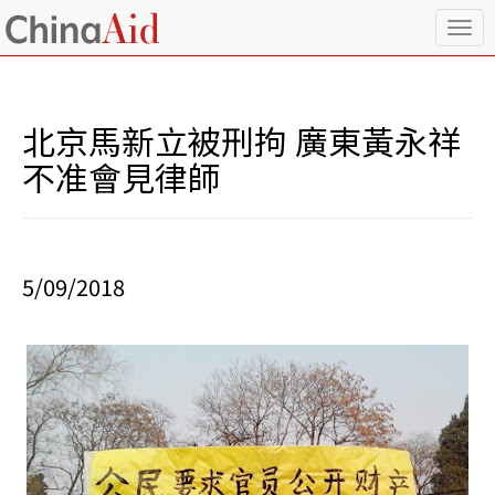
T
o
g
g
l
北京馬新立被刑拘 廣東黃永祥
e
n
不准會見律師
a
v
i
g
a
5/09/2018
t
i
o
n