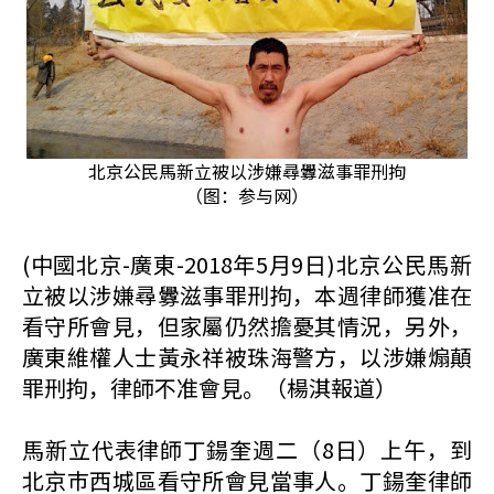
北京公民馬新立被以涉嫌尋釁滋事罪刑拘
（图：参与网）
(中國北京-廣東-2018年5月9日)北京公民馬新
立被以涉嫌尋釁滋事罪刑拘，本週律師獲准在
看守所會見，但家屬仍然擔憂其情況，另外，
廣東維權人士黃永祥被珠海警方，以涉嫌煽顛
罪刑拘，律師不准會見。（楊淇報道）
馬新立代表律師丁鍚奎週二（8日）上午，到
北京巿西城區看守所會見當事人。丁鍚奎律師