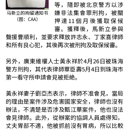
等，隨即被北京警方以涉
嫌非法集會罪刑拘，被關
马新立的拘留通知书
（图：CAA）
押達11個月後獲取保候
審。獲釋後，馬新立參與
聲援曹順利，並要求釋放許志永、丁家喜律師
和所有良心犯，其後再次被刑拘及取保候審。
另外，廣東維權人士黃永祥於4月26日被珠海
警方刑拘，其代表律師覃臣壽5月4日到珠海巿
第一看守所申請會見被拒絶。
黃永祥妻子劉亞杰表示，律師不准會見，當局
的理由是案件涉及危害國家安全，律師也沒有
辦法，不清楚是否涉及甄江華案件，他也沒法
會見律師。此外，從辦案的協調人員處得知，
丈夫胃部不適，他被抓前沒有胃病，所以比較