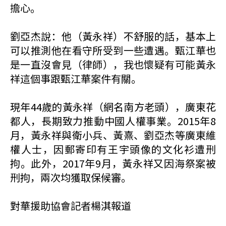
擔心。
劉亞杰說：他（黃永祥）不舒服的話，基本上
可以推測他在看守所受到一些遭遇。甄江華也
是一直沒會見（律師），我也懷疑有可能黃永
祥這個事跟甄江華案件有關。
現年44歲的黃永祥（網名南方老頭），廣東花
都人，長期致力推動中國人權事業。2015年8
月，黃永祥與衛小兵、黃熹、劉亞杰等廣東維
權人士，因郵寄印有王宇頭像的文化衫遭刑
拘。此外，2017年9月，黃永祥又因海祭案被
刑拘，兩次均獲取保候審。
對華援助協會記者楊淇報道