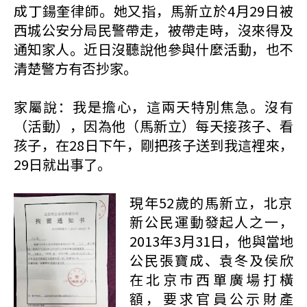
成丁鍚奎律師。她又指，馬新立於4月29日被
西城公安分局民警帶走，被帶走時，沒來得及
通知家人。近日沒聽說他參與什麼活動，也不
清楚警方有否抄家。
家屬說：我是擔心，這兩天特別焦急。沒有
（活動），因為他（馬新立）每天接孩子、看
孩子，在28日下午，剛把孩子送到我這裡來，
29日就出事了。
現年52歲的馬新立，北京
新公民運動發起人之一，
2013年3月31日，他與當地
公民張寶成、袁冬及侯欣
在北京巿西單廣場打橫
額，要求官員公示財產