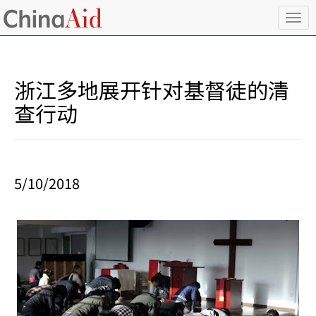
T
o
g
g
l
浙江多地展开针对基督徒的清
e
n
查行动
a
v
i
g
a
5/10/2018
t
i
o
n