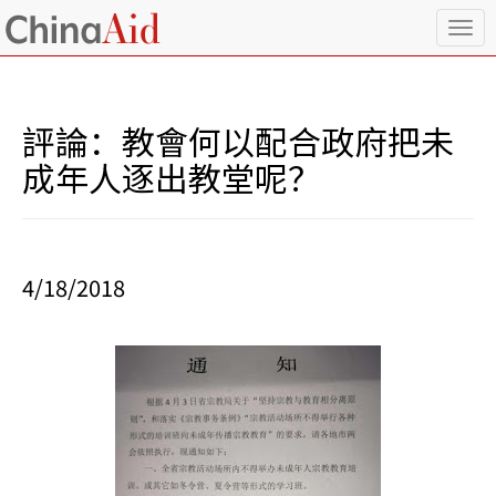
T
o
g
g
l
評論：教會何以配合政府把未
e
n
成年人逐出教堂呢？
a
v
i
g
a
4/18/2018
t
i
o
n