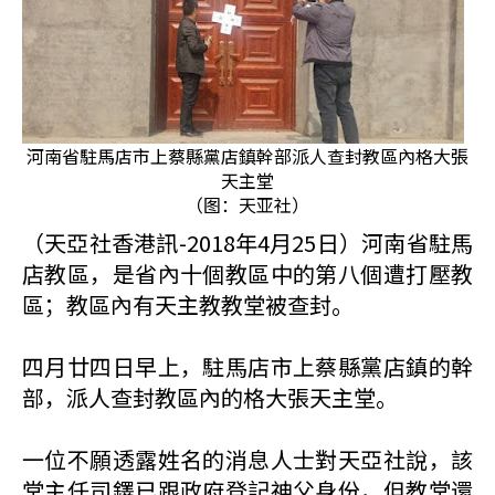
河南省駐馬店市上蔡縣黨店鎮幹部派人查封教區內格大張
天主堂
（图：天亚社）
（天亞社香港訊-2018年4月25日）河南省駐馬
店教區，是省內十個教區中的第八個遭打壓教
區；教區內有天主教教堂被查封。
四月廿四日早上，駐馬店市上蔡縣黨店鎮的幹
部，派人查封教區內的格大張天主堂。
一位不願透露姓名的消息人士對天亞社說，該
堂主任司鐸已跟政府登記神父身份，但教堂還