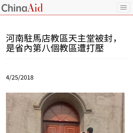
T
o
g
g
l
河南駐馬店教區天主堂被封，
e
n
是省內第八個教區遭打壓
a
v
i
g
a
4/25/2018
t
i
o
n