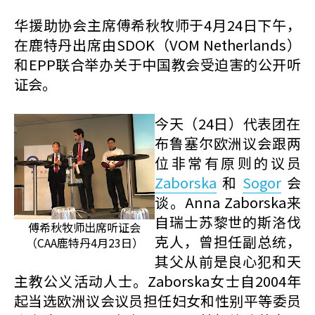
华援助协会主席傅希秋牧师于4月24日下午，
在鹿特丹出席由SDOK（VOM Netherlands）
和EPP联合举办关于中国教会受迫害的公开听
证会。
今天（24日）代表团在
布鲁塞尔欧洲议会跟两
位非常有原则的议员
Zaborska
和
Sogor
会
谈。Anna Zaborska来
自瑞士苏黎世的斯洛伐
傅希秋牧师出席听证会
克人，曾担任副总统，
（CAA鹿特丹4月23日）
其父从前是良心犯和天
主教公义活动人士。Zaborska女士自2004年
起当选欧洲议会议员担任妇女和性别平等委员