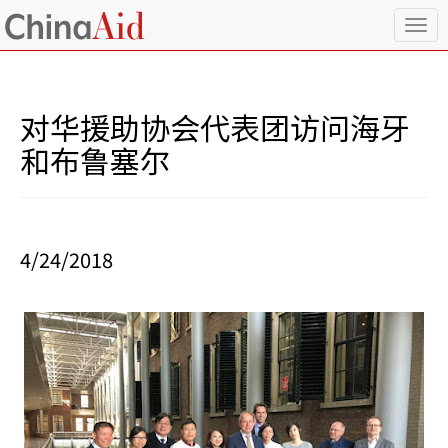
T
o
g
g
l
对华援助协会代表团访问海牙
e
n
和布鲁塞尔
a
v
i
g
a
4/24/2018
t
i
o
n