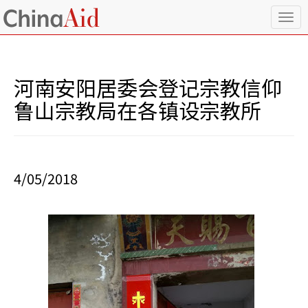
T
o
g
g
l
河南安阳居委会登记宗教信仰
e
n
鲁山宗教局在各镇设宗教所
a
v
i
g
a
4/05/2018
t
i
o
n