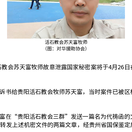
活石教会苏天富牧师
（图：对华援助协会）
阳活石教会苏天富牧师故意泄露国家秘密案将于4月26
把起诉书给贵阳活石教会牧师苏天富，当时案件已被
苏天富在“贵阳活石教会三群”发送一篇名为代祷函
圈转发上述机密文件的两篇文章，经贵州省国保鉴定