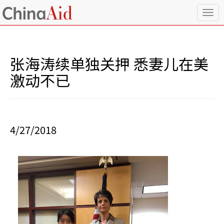
T
o
g
g
l
张海涛续单独关押 悉妻儿在美
e
n
激动不已
a
v
i
g
a
4/27/2018
t
i
o
n