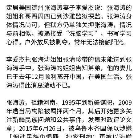
定居美国德州张海涛妻子李爱杰说：张海涛的
姐姐和哥哥周四已到沙雅监狱探监。张海涛身
体情况尚可，但狱方仍单独关押张海涛，情况
与前相似，被逼接受“洗脑学习”，书写学习
心得。户外放风被剥夺，常年无法接触阳光。
李爱杰托张海涛姐姐张清珍带的信未能送到张
海涛手中。张海涛的姐姐告知弟弟，他的妻儿
已于去年12月顺利离开中国，在美国生活。张
海涛得此消息激动不已。
张海涛，祖籍河南，1995年到新疆谋职，2009
年遭当局构陷被羁押两个月，其后开始更多关
注新疆民族问题和公共事件，发表时政评论文
章；2015年6月26日，被乌鲁木齐国保以涉嫌
「煽动民族仇恨罪」抄家刑拘；再被以涉嫌