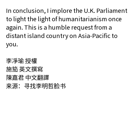
In conclusion, I implore the U.K. Parliament
to light the light of humanitarianism once
again. This is a humble request from a
distant island country on Asia-Pacific to
you.
李凈瑜 授權
施笳 英文撰寫
陳嘉君 中文翻譯
来源：寻找李明哲脸书