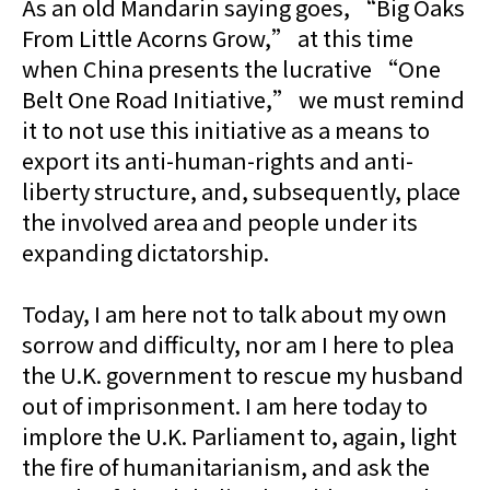
As an old Mandarin saying goes, “Big Oaks
From Little Acorns Grow,” at this time
when China presents the lucrative “One
Belt One Road Initiative,” we must remind
it to not use this initiative as a means to
export its anti-human-rights and anti-
liberty structure, and, subsequently, place
the involved area and people under its
expanding dictatorship.
Today, I am here not to talk about my own
sorrow and difficulty, nor am I here to plea
the U.K. government to rescue my husband
out of imprisonment. I am here today to
implore the U.K. Parliament to, again, light
the fire of humanitarianism, and ask the