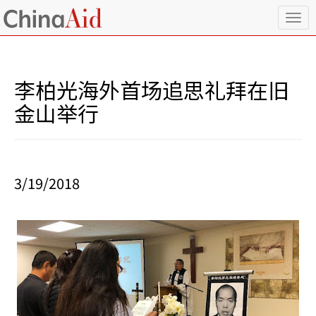
T
o
g
g
l
李柏光海外首场追思礼拜在旧
e
n
金山举行
a
v
i
g
a
3/19/2018
t
i
o
n