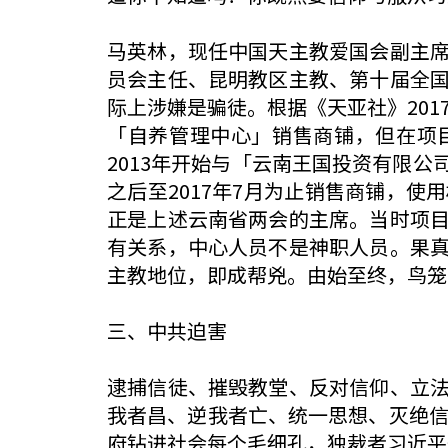
马英林，现任中国天主教爱国会副主
员会主任、昆明教区主教、第十届全
际上涉嫌是骗徒。根据《天亚社》201
「自养管理中心」销售商铺，但在项目
2013年开始与「云南王国投资有限
之后至2017年7月为止销售商铺，
正是上述云南省两会的主席。当时项
有关系，中心人员不是神职人员。果
主教地位，即成帮兇。由始至终，鸟笼
三、中共迫害
逮捕信徒、摧毁教堂、反对信仰、立
我者昌、逆我者亡、统一思想、灭绝信
府钻进社会每个毛细孔，独裁者习近平