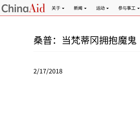
关于
新闻
运动
参与事工
桑普：当梵蒂冈拥抱魔鬼
2/17/2018