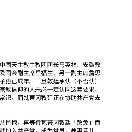
中国天主教主教团团长马英林、安徽教
爱国会副主席岳福生、另一副主席詹思
子更已成年。一旦教廷承认（不否认）
宗教信仰的人未必一定认同这套要求，
常识，而梵蒂冈教廷正在协助共产党去
共怀抱，再等待梵蒂冈教廷「赦免」而
就加入共产党，成为党员，养妻活儿，