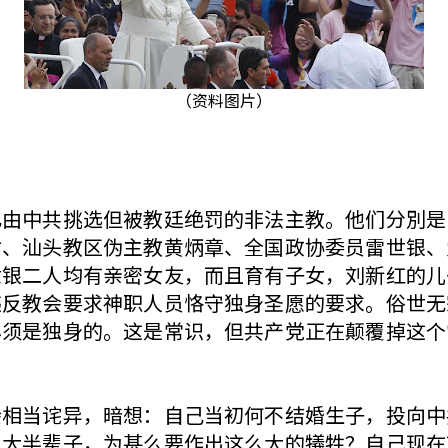
（资料图片）
已由中共挑选但被教廷绝罚的非法主教。他们分別是
才、汕头教区伪主教黄炳章、全国政协委员雷世银、
世银二人均有亲密女友，而且育有子女，刘新红的儿
违反教会要求神职人员恪守独身圣愿的要求。俗世无
必须是独身的。这是常识，但共产党正在颠覆掉这个
会相当诧异，暗想：自己当初何不结婚生子，投向中
了大半辈子，为甚么要作出这么大的犠牲？自己现在