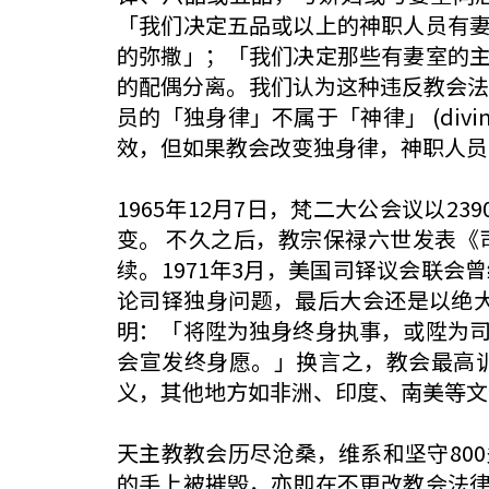
「我们决定五品或以上的神职人员有
的弥撒」；「我们决定那些有妻室的
的配偶分离。我们认为这种违反教会法律的结
员的「独身律」不属于「神律」 (div
效，但如果教会改变独身律，神职人员
1965年12月7日，梵二大公会议以
变。 不久之后，教宗保禄六世发表
续。1971年3月，美国司铎议会联
论司铎独身问题，最后大会还是以绝大
明：「将陞为独身终身执事，或陞为
会宣发终身愿。」换言之，教会最高
义，其他地方如非洲、印度、南美等文
天主教教会历尽沧桑，维系和坚守80
的手上被摧毁，亦即在不更改教会法