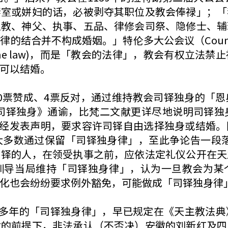
妻室或姘妇的话，必被剥夺其职位及教会俸禄」；「
主教、神父、执事、五品、律修会司祭、隐修士、辅
合并不构成婚姻。」特伦多大公会议（Council of 
ine law)，而是「教会的法律」，教会有权立
可以结婚。
2390票赞成、4票反对，通过维持教会司铎独身的
《司铎独身》通谕，比梵二文献更详尽地说明司铎独
会曾经发表声明，要求容许司铎自由选择独身或结婚
多数通过保留「司铎独身律」，至此争论告一段落。1
司铎的人，在领受执事之前，应依法定礼仪公开在天
训导当局维持「司铎独身律」，认为一旦教会为某
化也会纷纷要求例外豁免，可能做成「司铎独身律
0多年的「司铎独身律」，早已规定在《天主教法
律的前提下，非法承认（不否决）安徽的刘新红及四