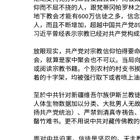
仰而不屈不挠的人，跟梵蒂冈帕罗林
地下教会才能有600万信徒之多，信
人，而且不断增加，超越中国共产党8
习近平曾经表示宗教已经对共产党构成
放眼现实，共产党对宗教信仰怕得要命
会，就算是家中聚会也不可以。当局
或阅读宗教书籍。个別农村的村支书
着的十字架，均被强行取下或者喷上油
至於中共针对新疆维吾尔族伊斯兰教
人体生物数据加以分类、大批男人无
扬共产党统治）、严禁到清真寺祷告
罄竹难书。更不用说中共对藏传佛教的
面对中共迫害，信徒是坚忍的。天主