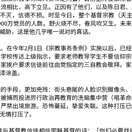
之流相比，高下立见。正因有了他们，以及陈日君、
念不灭，信德不损。时至今日，整个基督宗教（天
900万党员的人数。野火烧不尽，春风吹又生。未
威胁，这是他几乎唯一说对的真话。
。在今年2月1日《宗教事务条例》实施以后，已
向学校传达上级指示，要求老师教导学生不要信仰宗
挨家挨户要求信徒前往由党指定的三自教会敬拜。家
漆涂盖。
徒的手段，更加兇残：街头巷尾的人脸识別摄像头、
故被捕而投进厉行政治再教育的洗脑集中营（唱革命
、严禁出境旅游。恐怖蔓延，挚爱失联。这种打压已
无情打压了。
教与基督教信徒相信耶稣基督的话：「你们必要找