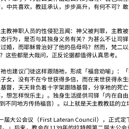
衔，中共喜欢，教廷承认，步步高升，有何不可？敢
天主教神职人员的性侵犯丑闻：神父被判罪，主教被
变态行为，是否与其独身义务有关？为甚么不让司铎
结过婚，而耶稣曾治好了他的岳母吗？然而，梵二以
？这些都是大哉问，正反论据都值得认真思考。
，祂也建议门徒这样跟随祂，形成「福音劝喻」：「
或子女，没有不在今世获得多倍，而在来世获得永生
像基督，天天背负着十字架跟随基督，分享祂的死亡
事，想怎样悅乐主」。独身生活提供司铎「内在自由
到不同地方传扬福音）。以上就是天主教教廷的立
大公会议（First Lateran Council）
来，教会在1139年的拉特朗第二届大公会议（Secon