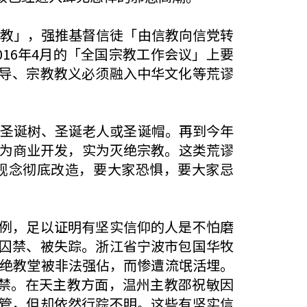
脱教」，强推基督信徒「由信教向信党转
16年4月的「全国宗教工作会议」上要
导、宗教教义必须融入中华文化等荒谬
现圣诞树、圣诞老人或圣诞帽。再到今年
名为商业开发，实为灭绝宗教。这类荒谬
观念彻底改造，要大家恐惧，要大家忌
例，足以证明有坚实信仰的人是不怕磨
囚禁、被失踪。浙江省宁波市包国华牧
拒绝教堂被非法强佔，而惨遭流氓活埋。
囚禁。在天主教方面，温州主教邵祝敏因
管，但却依然行踪不明。这些有坚实信