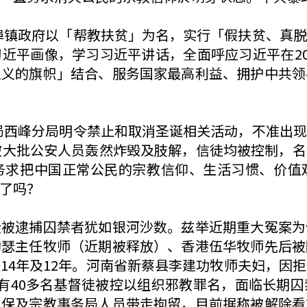
黄金埠镇政府以「帮教扶贫」为名，实行「假扶贫、真
近平画像，学习习近平讲话，全面呼应习近平在20
主义的旗帜」结合、服务国家最高利益、拥护中共领
公安局西峰分局明令禁止和取消圣诞相关活动，不准出
被大批公安人员轰然炸毁及肢解，信徒均被控制，
务求把中国正常公民的宗教信仰、生活习惯、价值
了吗？
徒被逮捕囚禁者犹如银河沙数。兹举近期重大冤案为
约瑟主任牧师（近期被释放）、香港伍华牧师先后被
14年及12年。河南省新蔡县李建功牧师夫妇，因
有40多名基督徒被控以组织邪教罪名，面临长期
国保及宗教事务局人员带走拘留，目前据称被解除看