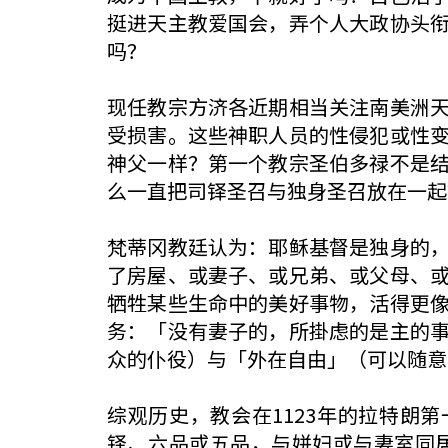
挺进天主教爱国会，弄个人大政协头
吗？
现任教宗方济各近期相当关注南美洲
受损害。这些神职人员的性侵犯或性
神父一样？第一个教宗圣伯多禄不是
么一直把司铎圣召与独身圣召放在一起
梵蒂冈教廷认为：耶稣基督是独身的
了房屋、或妻子、或兄弟、或父母、
牺牲某些生命中的美好事物，活得更
务：「没有妻子的，所掛虑的是主的
众的仆役）与「外在自由」（可以随意
综观历史，教会在1123年的拉特朗第一届
铎、六品或五品，与姘妇或与妻室同居。」后