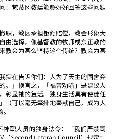
问：梵蒂冈教廷能够好好回答这些问题
撤职，教区承担钜额赔偿，教会形象大
自由选择，像基督教的牧师或东正教的
来教会为甚么坚持这个传统？教会为甚
我实在告诉你们：人为了天主的国舍弃
的。」换言之，「福音劝喻」是建议人
，彰显祂的复活。独身生活具有使徒任
」（可以毫无牵掛地奉献自己，成为大
场。
，正式定下神职人员的独身法令：「我们严禁司
d Lateran Council）规定：