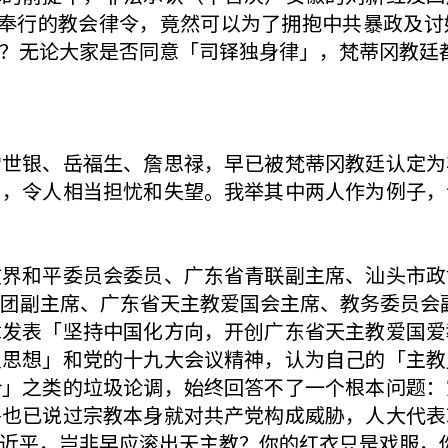
来奉行的教会律令，竟然可以为了拥抱中共暴政及
？无论大家是否同意「司铎独身律」，梵蒂冈教廷
雷世银、岳福生、詹思禄，早已被梵蒂冈教廷认定为
），令人相当担忧和失望。我举其中两人作为例子，
教界和平委员会委员、广东省青联副主席、汕头市政
副主席、广东省天主教爱国会主席、教务委员会副主
章发表「坚持中国化方向，开创广东省天主教爱国爱
义思想」和党的十九大会议精神，认为自己的「主教
合」之类的垃圾论调，始终回答不了一个根本问题：
平也已说过宗教本身就对共产党构成威胁，人大代表
近平，岂非早应滚出天主教？你的红衣只是戏服，