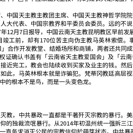
席、中国天主教主教团主席、中国天主教神哲学院院
国人大代表、中国宗教界和平委员会委员。远的不说
7年12月7日报导，中国云南天主教昆明教区早前发
竣工前，却有170位苦主向伪主教马英林索偿。事
公司」合作开发教堂、结婚场所和商铺，两者还共同
使用权证确认书盖有「云南省天主教爱国会」及「云
目接近完工，教会也陆续收到买家及业主的钱。然后
真如此，马英林根本就是诈骗犯。梵蒂冈教廷高层视
中的根本不是鸟，而是一头变色龙。
法灭教，中共暴政一直都是干著歼灭宗教的暴行。美
仰的独裁流氓暴行。从2014年初温州统一强拆三
一直务求消灭公民的宗教信仰於萌芽状态。中共暴