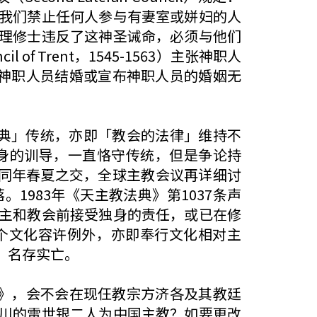
我们禁止任何人参与有妻室或姘妇的人
理修士违反了这神圣诫命，必须与他们
Trent，1545-1563）主张神职人
法禁止神职人员结婚或宣布神职人员的婚姻无
「恩典」传统，亦即「教会的法律」维持不
身的训导，一直恪守传统，但是争论持
。同年春夏之交，全球主教会议再详细讨
983年《天主教法典》第1037条声
主和教会前接受独身的责任，或已在修
个文化容许例外，亦即奉行文化相对主
」名存实亡。
典》，会不会在现仼教宗方济各及其教廷
川的雷世银二人为中国主教？如要更改