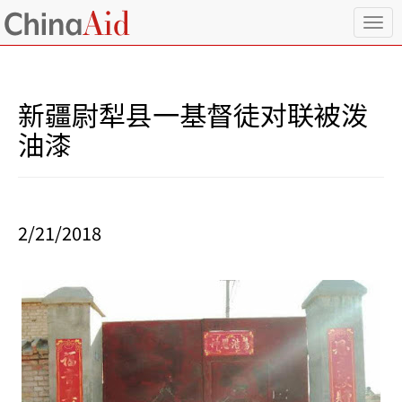
T
o
g
g
l
新疆尉犁县一基督徒对联被泼
e
n
油漆
a
v
i
g
a
2/21/2018
t
i
o
n