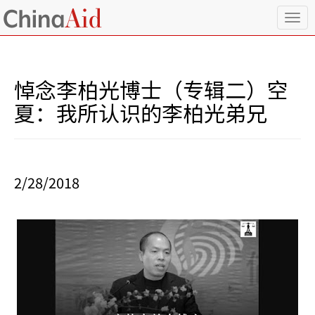
T
o
g
g
l
悼念李柏光博士（专辑二）空
e
n
夏：我所认识的李柏光弟兄
a
v
i
g
a
2/28/2018
t
i
o
n