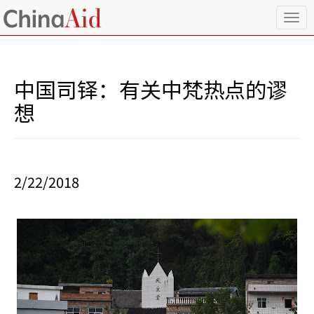
T
o
g
g
l
中国司铎：有关中梵热点的谬
e
n
想
a
v
i
g
a
2/22/2018
t
i
o
n