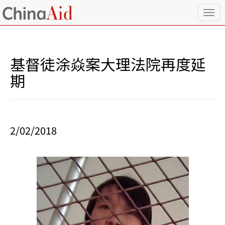
T
o
g
g
l
基督徒涂焱案大理法院再度延
e
n
期
a
v
i
g
a
2/02/2018
t
i
o
n