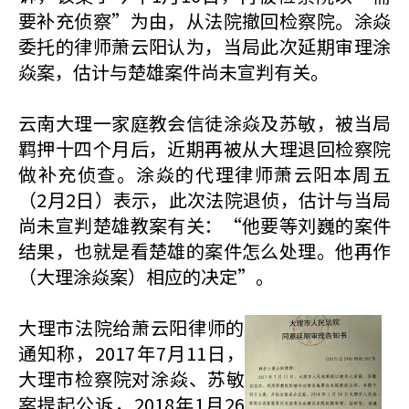
要补充侦察”为由，从法院撤回检察院。涂焱
委托的律师萧云阳认为，当局此次延期审理涂
焱案，估计与楚雄案件尚未宣判有关。
云南大理一家庭教会信徒涂焱及苏敏，被当局
羁押十四个月后，近期再被从大理退回检察院
做补充侦查。涂焱的代理律师萧云阳本周五
（2月2日）表示，此次法院退侦，估计与当局
尚未宣判楚雄教案有关：“他要等刘巍的案件
结果，也就是看楚雄的案件怎么处理。他再作
（大理涂焱案）相应的决定”。
大理市法院给萧云阳律师的
通知称，2017年7月11日，
大理市检察院对涂焱、苏敏
案提起公诉，2018年1月26