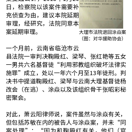
日，检察院以该案件需要补
充侦查为由，建议本院延期
审理，经研究，法院同意本
案延期审理。
大理市法院退回涂焱案
（图：对华援助协会）
一个月前，云南省临沧市云
县法院一审判决鞠殿红、梁琴、张红艳等五女
一男共六名基督徒“利用邪教组织破坏法律实
施罪”成立，处以一年六个月至13年徒刑。判
决书中提道鞠殿红、梁琴与云南大理基督徒杨
改会（在逃）、涂焱以及该组织骨干张昭彩秘
密聚会。
对此，萧云阳律师说，案件虽然与涂焱有关，
但包括苏敏在内的被告人与涂焱案，并未“同
案处理”：“因为和鞠殿红有关，他们（官