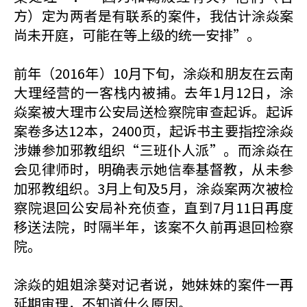
方）定为两者是有联系的案件，我估计涂焱案
尚未开庭，可能在等上级的统一安排”。
前年（2016年）10月下旬，涂焱和朋友在云南
大理经营的一客栈内被捕。去年1月12日，涂
焱案被大理市公安局送检察院审查起诉。起诉
案卷多达12本，2400页，起诉书主要指控涂焱
涉嫌参加邪教组织“三班仆人派”。而涂焱在
会见律师时，明确表示她信奉基督教，从未参
加邪教组织。3月上旬及5月，涂焱案两次被检
察院退回公安局补充侦查，直到7月11日再度
移送法院，时隔半年，该案不久前再退回检察
院。
涂焱的姐姐涂葵对记者说，她妹妹的案件一再
延期审理，不知道什么原因。