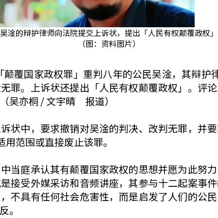
吴淦的辩护律师向法院提交上诉状，提出「人民有权颠覆政权」
（图：资料图片）
案被以「颠覆国家政权罪」重判八年的公民吴淦，其辩
淦无罪。上诉状还提出「人民有权颠覆政权」。评论
吴亦桐 / 文宇晴 报道）
上诉状中，要求撤销对吴淦的判决、改判无罪，并要
的适用范围或直接废止该罪。
审中当庭承认其有颠覆国家政权的思想并愿为此努力
或是接受外媒采访和音频讲座，其参与十二起案事件
为，不具有任何社会危害性，而是启发了人们的公民
反。