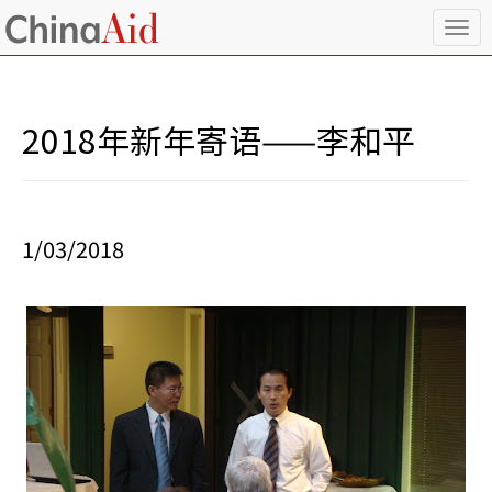
T
o
g
g
l
2018年新年寄语——李和平
e
n
a
v
i
1/03/2018
g
a
t
i
o
n