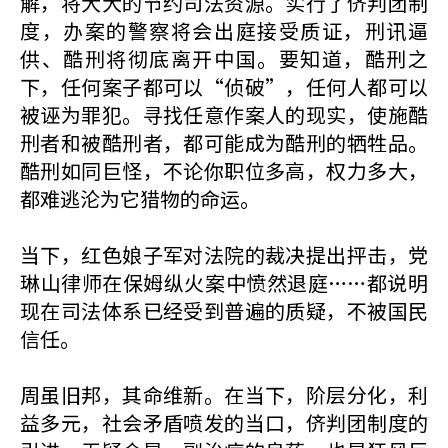
解，将大大的节约司法资源。实行了侪判团制
度，办案的警察将会出庭接受质证，刑讯逼
供、酷刑将彻底离开中国。要知道，酷刑之
下，任何案子都可以“侦破”，任何人都可以
被诬为罪犯。寻找任意作案人的现实，使施酷
刑者和被酷刑者，都可能成为酷刑的牺牲品。
酷刑如同巨怪，不论你职位多高，权力多大，
都难逃沦为它猎物的命运。
当下，红色娘子军对法院的裁决提出抨击，党
琳山律师在保姆纵火案中愤然退庭……都说明
现在司法体系已经受到普遍的质疑，不被国民
信任。
周虽旧邦，其命维新。在当下，阶层分化，利
益多元，社会矛盾喷发的当口，侪判团制度的