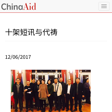
T
o
g
g
l
十架短讯与代祷
e
n
a
v
i
12/06/2017
g
a
t
i
o
n