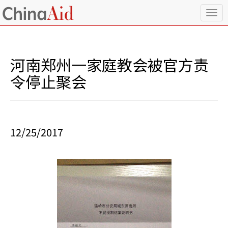
T
o
g
g
l
河南郑州一家庭教会被官方责
e
n
令停止聚会
a
v
i
g
a
12/25/2017
t
i
o
n