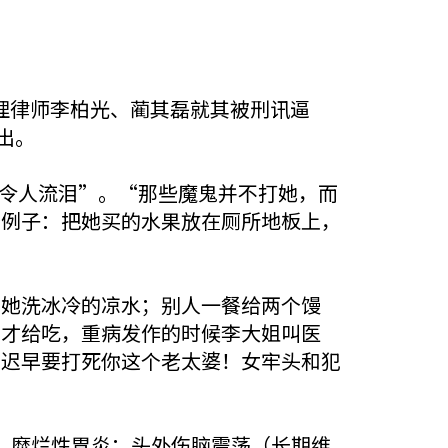
，代理律师李柏光、蔺其磊就其被刑讯逼
出。
状令人流泪”。“那些魔鬼并不打她，而
个例子：把她买的水果放在厕所地板上，
让她洗冰冷的凉水；别人一餐给两个馒
，才给吃，重病发作的时候李大姐叫医
们迟早要打死你这个老太婆！女牢头和犯
”
；糜烂性胃炎；头外伤脑震荡（长期维