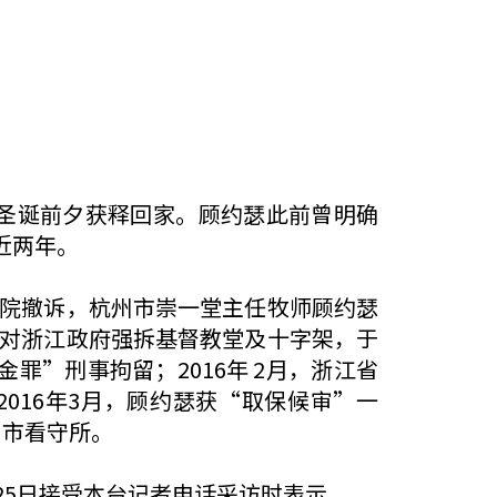
瑟圣诞前夕获释回家。顾约瑟此前曾明确
近两年。
察院撤诉，杭州市崇一堂主任牧师顾约瑟
反对浙江政府强拆基督教堂及十字架，于
罪”刑事拘留；2016年 2月，浙江省
016年3月，顾约瑟获“取保候审”一
州市看守所。
25日接受本台记者电话采访时表示，