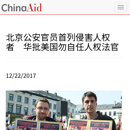
T
o
g
g
l
北京公安官员首列侵害人权
e
n
者 华批美国勿自任人权法官
a
v
i
g
a
12/22/2017
t
i
o
n