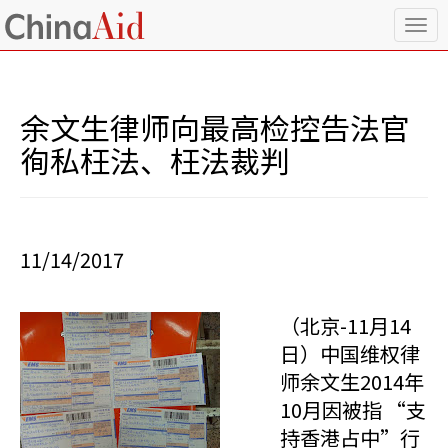
T
o
g
g
l
余文生律师向最高检控告法官
e
n
徇私枉法、枉法裁判
a
v
i
g
a
11/14/2017
t
i
o
（北京-11月14
n
日）中国维权律
师余文生2014年
10月因被指 “支
持香港占中”行