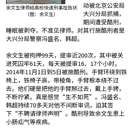
动被北京公安局
余文生律师给高检快递刑事控告状
大兴分局抓捕，
（图：余文生）
期间遭受酷刑，
睡眠被剥夺，不准见律师。对其行施酷刑者是
大兴分局警察冯盛名、韩超。
余文生被拘押99天，提审近200次，其中被关
进死囚牢61天，每天被提审16、17个小时。
2014年11月1日到5日被施酷刑。手臂环绕到铁
椅上，铁椅子高，带棱角，手臂根本绕不过
去。他们硬是把他的手臂掰过去，戴上手铐，
不断拧紧。真是感觉“生不如死”。冯盛名、
韩超持续70多天对他不间断审讯，迫其签
下“不聘请律师声明”。酷刑导致余文生患上
小肠疝气等疾病。