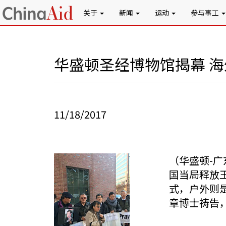
关于
新闻
运动
参与事工
华盛顿圣经博物馆揭幕 
11/18/2017
（华盛顿-广
国当局释放
式，户外则
章博士祷告