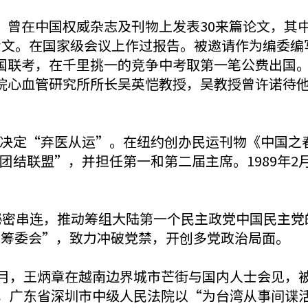
，曾在中国权威杂志及刊物上发表30来篇论文，其
专文。在国家级会议上作过报告。被邀请作为编委编写
国联考，在千里挑一的竞争中考取第一笔公费出国。
院心血管研究所所长吴英恺教授，吴教授曾许诺待
决定“弃医从运”。在纽约创办民运刊物《中国之春
团结联盟”，并担任第一和第二届主席。1989年2
秘密串连，推动筹组大陆第一个民主政党中国民主党
“筹委会”，致力冲破党禁，开创多党政治局面。
年6月，王炳章在越南边界城市芒街与国内人士会见，
2月，广东省深圳市中级人民法院以“为台湾从事间谍