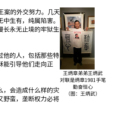
王案的外交努力。几天
无中生有，纯属陷害。
漫长永无止境的牢狱生
过他的人，包括那些特
稣能引导他们走向正
王炳章弟弟王炳武
对联是炳章1981手笔
勤奋恒心
么，会造成什么样的灾
（图：王炳武）
又野蛮，垄断权力必将