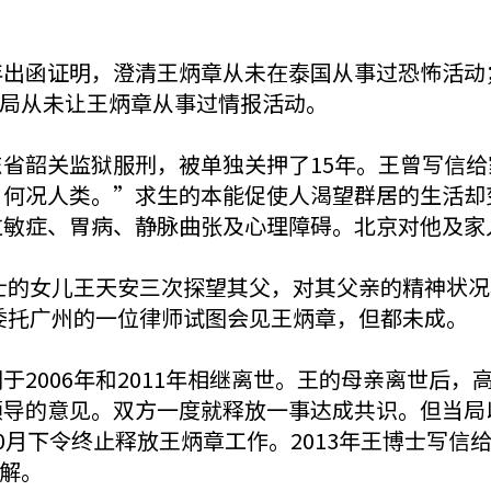
年出函证明，澄清王炳章从未在泰国从事过恐怖活动
局从未让王炳章从事过情报活动。
省韶关监狱服刑，被单独关押了15年。王曾写信
，何况人类。”求生的本能促使人渴望群居的生活却
过敏症、胃病、静脉曲张及心理障碍。北京对他及家
博士的女儿王天安三次探望其父，对其父亲的精神状况
属委托广州的一位律师试图会见王炳章，但都未成。
于2006年和2011年相继离世。王的母亲离世后
导的意见。双方一度就释放一事达成共识。但当局以
10月下令终止释放王炳章工作。2013年王博士写
解。