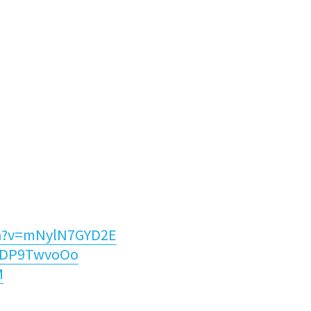
ch?v=mNylN7GYD2E
FgDP9TwvoOo
M