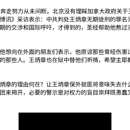
由奔走努力从未间断。北京没有理睬加拿大政府关于
博讯》采访表示：中共判处王炳章无期徒刑的罪名
期的交涉和国际呼吁，才得到的，圣经帮助他熬过
他想向在外面的朋友们表示，他原谅那些曾经伤害
的那些人。王炳章也在狱中替他们祈祷，希望主耶
炳章的理由何在？让王炳章保外就医将意味失去什
团来揭开，必要的警示是对权力的盲目崇拜既愚蠢