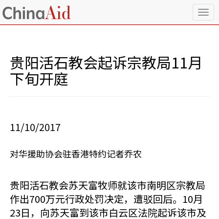
T
o
g
g
l
贵阳活石教会起诉宗教局11月
e
n
下旬开庭
a
v
i
g
a
11/10/2017
t
i
o
对华援助协会驻香港特约记者乔农
n
贵阳活石教会苏天富牧师就该市南明区宗教局
作出700万元行政处罚决定，遭驳回后。10月
23日，向苏天富到该市白云区法院起诉该市及