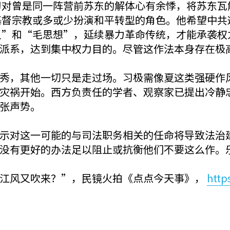
习对曾是同一阵营前苏东的解体心有余悸，将苏东瓦
基督宗教或多或少扮演和平转型的角色。他希望中共
义”和“毛思想”，延续暴力革命传统，才能承袭权
派系，达到集中权力目的。尽管这作法本身存在极
秀，其他一切只是走过场。习极需像夏这类强硬作
灾祸开始。西方负责任的学者、观察家已提出冷静
张声势。
示对这一可能的与司法职务相关的任命将导致法治
没有更好的办法足以阻止或抗衡他们不要这么作。
？江风又吹来？”，民镜火拍《点点今天事》，
http