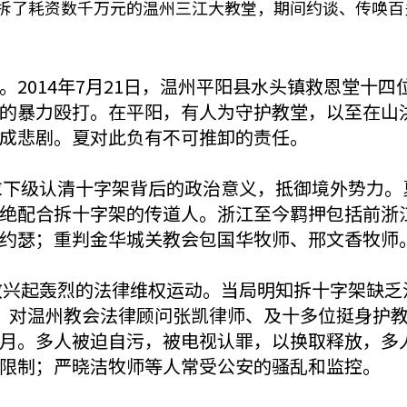
强拆了耗资数千万元的温州三江大教堂，期间约谈、传唤
2014年7月21日，温州平阳县水头镇救恩堂十四
的暴力殴打。在平阳，有人为守护教堂，以至在山
成悲剧。夏对此负有不可推卸的责任。
要求下级认清十字架背后的政治意义，抵御境外势力。
绝配合拆十字架的传道人。浙江至今羁押包括前浙
约瑟；重判金华城关教会包国华牧师、邢文香牧师
督教兴起轰烈的法律维权运动。当局明知拆十字架缺乏
，对温州教会法律顾问张凯律师、及十多位挺身护
月。多人被迫自污，被电视认罪，以换取释放，多
限制；严晓洁牧师等人常受公安的骚乱和监控。