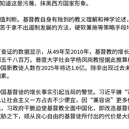
知道这是污蔑、抹黑西方国家形象。
值判断。基督教自身有独到的教义理解和神学论述
苦于拿不出遏制发展的方法，硬软兼施等策略手段
可查证的数据显示，从49年至2010年，基督教的
到五千八百万。普度大学社会学杨凤岗教授据此推算
中国新教徒人数在2025年将达1.6亿。除非出现过
因素。
中国基督徒的增长事实引起当局的警觉。习近平嫌“
已让社会主义一方占去不少便宜，因“兼容说”更多
此，习政府干脆迫使基督教全面中国化，即改造基督
威胁之下，顺从良心自由的基督徒所付出的代价是大