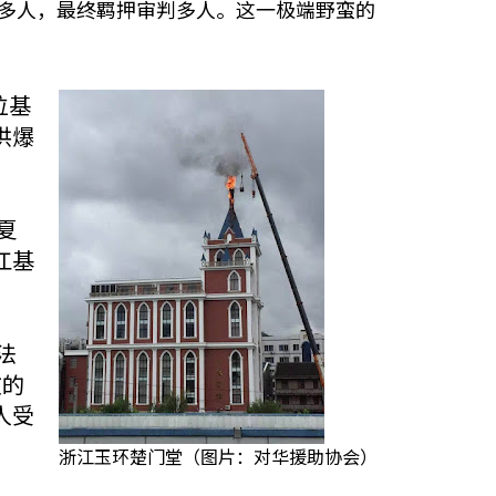
百多人，最终羁押审判多人。这一极端野蛮的
位基
洪爆
夏
江基
。
法
教的
人受
浙江玉环楚门堂（图片：对华援助协会）