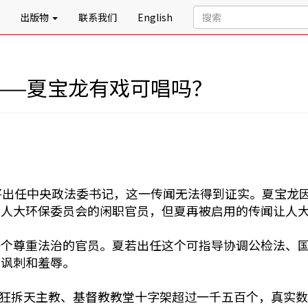
出版物
联系我们
English
——夏宝龙有戏可唱吗？
将出任中央政法委书记，这一传闻无法得到证实。夏宝龙
在人大环保委员会的闲职官员，但夏再被启用的传闻让人
一个尊重法治的官员。夏若出任这个可指导协调公检法、
的讽刺和羞辱。
头非法狂拆天主教、基督教教堂十字架超过一千五百个，真实数