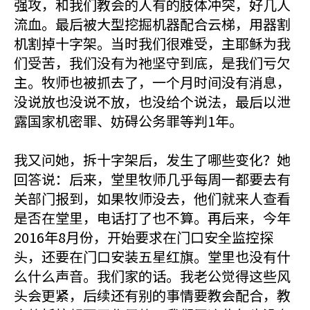
强攻，和我们教会的人有的肢体冲突，好几人
流血。最后被大型挖掘机器配合云梯，用器割
机割掉十字架。当时我们很难受，主耶稣为我
们受苦，我们没有为祂坚守到底，是我们亏欠
主。牧师也被抓去了，一个月时间没有消息，
没说放也没说不放，也没给个说法，最后以泄
露国家机密罪、妨碍公务罪等判1年。
我又问她，拆十字架后，发生了哪些变化？她
回答说：后来，堂里牧师几乎每周一都要去有
关部门报到，如果牧师没去，他们就来人查看
是否在堂里，电话打了也不算。再后来，今年
2016年8月份，开始要求在门口安全监控探
头，还要在门口安装五星红旗。堂里也没有什
么什么声音。我们家的话。我老公觉得这些风
头会更紧，后续还有别的事情要教会配合，教