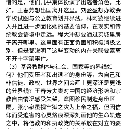
惜的是，他们几乎集体扮演了出逃者角色，比
如，王春芳想出国离开这里。刘盈盈想办教会
学校试图与公立教育划开界线，林阿婆继续进
入并且进一步固化她的基要信仰，在现实和传
统教会语境中走远。程大冲想要通过买城里房
子离开哪里。这里面有正面负面和积极消极之
别，但是都说明了这些变动的内在关联要素离
不开十字架事件。
（3）基督教群体与社会、国家等的界线如
何？他们受压者和出逃者的身份等，为自己和
非信徒、政权、世界之间会画上更深还是更浅
的分界线？王春芳夫妻对中国的经济形势和宗
教自由情况感受失望，意图移民制造身份区
隔。张小泉虽视牢狱之灾为上帝之福，但因信
仰而受迫害的心灵烙痕深深刻画他的生命轨迹
之中，将信教的和执政党的关系放在对立的姿