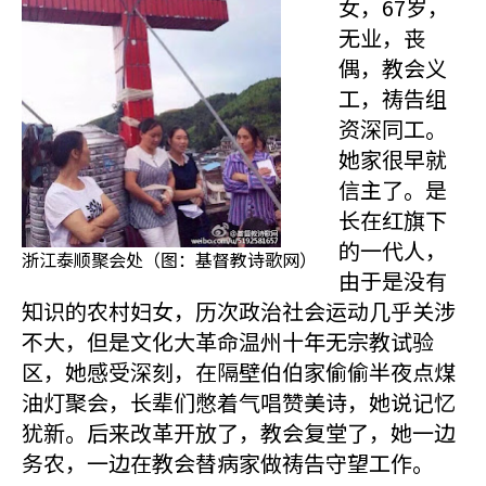
女，67岁，
无业，丧
偶，教会义
工，祷告组
资深同工。
她家很早就
信主了。是
长在红旗下
的一代人，
浙江泰顺聚会处（图：基督教诗歌网）
由于是没有
知识的农村妇女，历次政治社会运动几乎关涉
不大，但是文化大革命温州十年无宗教试验
区，她感受深刻，在隔壁伯伯家偷偷半夜点煤
油灯聚会，长辈们憋着气唱赞美诗，她说记忆
犹新。后来改革开放了，教会复堂了，她一边
务农，一边在教会替病家做祷告守望工作。