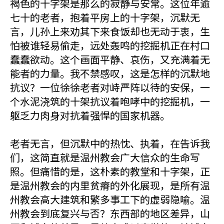
褐色的十字架是那么的寂静与安常。这位年逾
七十的老者，抱着平房上的十字架，沉默无
言，儿孙上来劝其下来食饭却也无动于衷，生
怕被谁轻易偷走，远处轰鸣的挖掘机正在村口
蠢蠢欲动。这个画面平静、哀伤，又充满着无
能者的力量。我不禁感叹，这是怎样的沉默地
抗议？一位徐徐老者对峙严阵以待的安保，一
个水泥浇筑的十架抗议着咆哮中的挖掘机，一
躯乏力肉身对抗着强悍的国家机器。
老者无言，但沉默中的热忱、执着，在告诉我
们，这简直就是温州教会广大信众的生命写
照。但痛惜的是，这朴素的教堂和十字架，正
是温州教会的内里贫瘠的外化展现，是所有温
州教会高大建筑和繁多事工下的虚弱隐喻。温
州教会到底复兴与否？东西部的地区差异，山