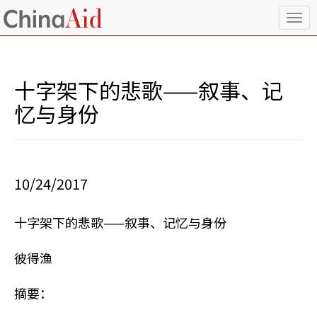
T
o
g
g
l
十字架下的悲歌——叙事、记
e
n
忆与身份
a
v
i
g
a
10/24/2017
t
i
o
十字架下的悲歌——叙事、记忆与身份
n
彼得渔
摘要：