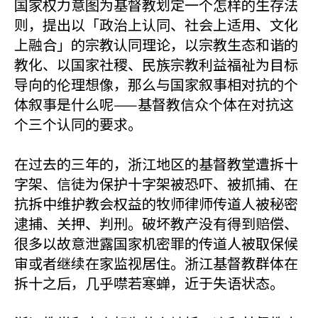
国家权力意图为基督教划定一个怎样的生存法
则，提出以「政治上认同、社会上适用、文化
上融合」的宗教认同理论，以宗教生态和谐的
教化、以国家社稷、民族宗教利益福祉为目标
导向的伦理想像，那么与国家叙事相对抗的个
体叙事是什么呢——基督教信众个体在对抗这
个三个认同的要求。
在过去的三年的，浙江地区的基督教堂遭拆十
字架、信徒为保护十字架被恐吓、被抓捕、在
抗拆中维护教会权益的牧师律师传道人被秘密
逮捕、关押、判刑。破坏教产没有得到赔偿、
很多以故意泄露国家机密罪的传道人被取保候
审或者继续在家监视居住。浙江基督教群体在
拆十之后，几乎噤若寒蝉，近于失语状态。