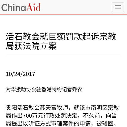
T
o
g
g
l
活石教会就巨额罚款起诉宗教
e
n
局获法院立案
a
v
i
g
a
10/24/2017
t
i
o
对华援助协会驻香港特约记者乔农
n
贵阳活石教会苏天富牧师，就该市南明区宗教
局作出700万元行政处罚决定，不久前，向当
局提出以听证方式审理案件的申请，被驳回。